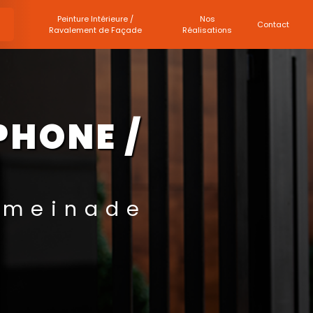
Peinture Intérieure /
Nos
Contact
Ravalement de Façade
Réalisations
PHONE /
ymeinade