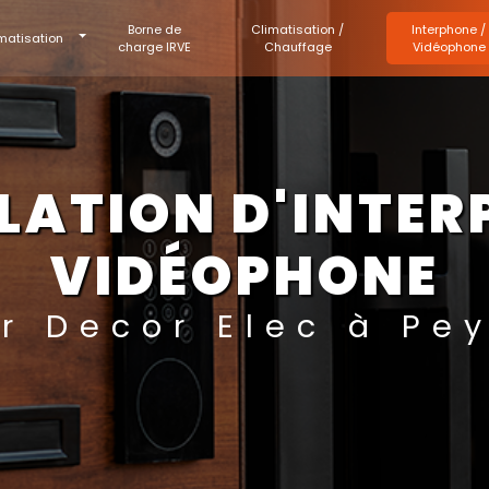
Borne de
Climatisation /
Interphone /
matisation
charge IRVE
Chauffage
Vidéophone
LATION D'INTER
VIDÉOPHONE
er Decor Elec à Pe